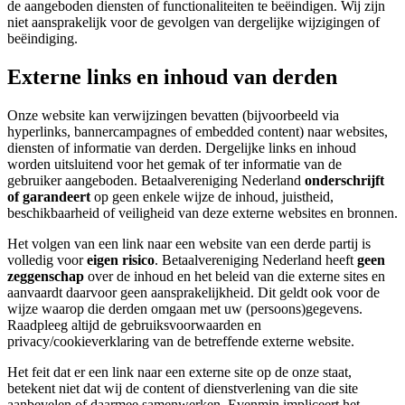
de aangeboden diensten of functionaliteiten te beëindigen. Wij zijn
niet aansprakelijk voor de gevolgen van dergelijke wijzigingen of
beëindiging.
Externe links en inhoud van derden
Onze website kan verwijzingen bevatten (bijvoorbeeld via
hyperlinks, bannercampagnes of embedded content) naar websites,
diensten of informatie van derden. Dergelijke links en inhoud
worden uitsluitend voor het gemak of ter informatie van de
gebruiker aangeboden. Betaalvereniging Nederland
onderschrijft
of garandeert
op geen enkele wijze de inhoud, juistheid,
beschikbaarheid of veiligheid van deze externe websites en bronnen.
Het volgen van een link naar een website van een derde partij is
volledig voor
eigen risico
. Betaalvereniging Nederland heeft
geen
zeggenschap
over de inhoud en het beleid van die externe sites en
aanvaardt daarvoor geen aansprakelijkheid. Dit geldt ook voor de
wijze waarop die derden omgaan met uw (persoons)gegevens.
Raadpleeg altijd de gebruiksvoorwaarden en
privacy/cookieverklaring van de betreffende externe website.
Het feit dat er een link naar een externe site op de onze staat,
betekent niet dat wij de content of dienstverlening van die site
aanbevelen of daarmee samenwerken. Evenmin impliceert het