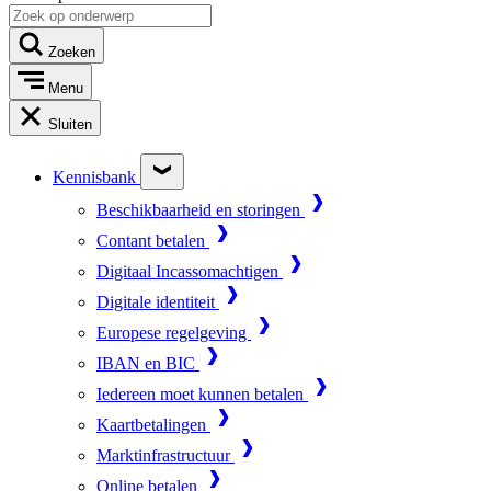
Zoeken
Menu
Sluiten
Kennisbank
Beschikbaarheid en storingen
Contant betalen
Digitaal Incassomachtigen
Digitale identiteit
Europese regelgeving
IBAN en BIC
Iedereen moet kunnen betalen
Kaartbetalingen
Marktinfrastructuur
Online betalen