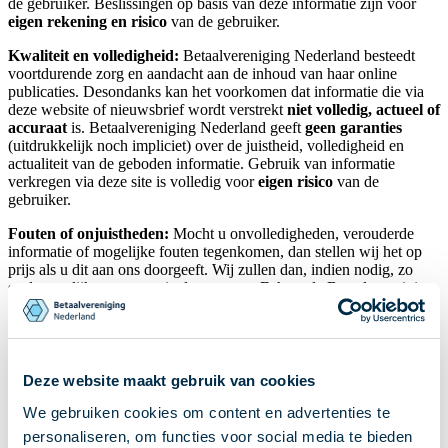
de gebruiker. Beslissingen op basis van deze informatie zijn voor
eigen rekening en risico
van de gebruiker.
Kwaliteit en volledigheid:
Betaalvereniging Nederland besteedt
voortdurende zorg en aandacht aan de inhoud van haar online
publicaties. Desondanks kan het voorkomen dat informatie die via
deze website of nieuwsbrief wordt verstrekt
niet volledig, actueel of
accuraat
is. Betaalvereniging Nederland geeft
geen garanties
(uitdrukkelijk noch impliciet) over de juistheid, volledigheid en
actualiteit van de geboden informatie. Gebruik van informatie
verkregen via deze site is volledig voor
eigen risico
van de
gebruiker.
Fouten of onjuistheden:
Mocht u onvolledigheden, verouderde
informatie of mogelijke fouten tegenkomen, dan stellen wij het op
prijs als u dit aan ons doorgeeft. Wij zullen dan, indien nodig, zo
snel mogelijk een correctie doorvoeren. Echter, de Betaalvereniging
aanvaardt
geen aansprakelijkheid
voor eventuele schade die
ontstaat door onvolledigheid of onjuistheid van de aangeboden
informatie, noch voor het niet actueel zijn daarvan.
Beschikbaarheid van de dienst
Deze website maakt gebruik van cookies
We gebruiken cookies om content en advertenties te
Betaalvereniging Nederland streeft ernaar de website
continu
personaliseren, om functies voor social media te bieden
beschikbaar
te hebben, maar we kunnen dit niet garanderen. Wij