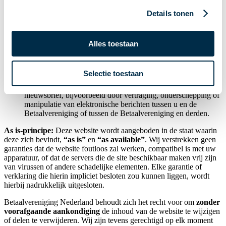
Schade aan uw computerapparatuur of andere eigendommen
Details tonen
door virussen, malware of andere schadelijke componenten,
indien deze ondanks voorzorgsmaatregelen via onze site of
servers zouden worden verspreid.
Gevolgen van activiteiten die worden ondernomen op basis
Alles toestaan
van deze website. Dit omvat (maar is niet beperkt tot)
financiële beslissingen, bedrijfskeuzes of andere acties die u
neemt naar aanleiding van informatie van Betaalvereniging
Selectie toestaan
Nederland.
Schade door
elektronische communicatie
via de website of
nieuwsbrief, bijvoorbeeld door vertraging, onderschepping of
manipulatie van elektronische berichten tussen u en de
Betaalvereniging of tussen de Betaalvereniging en derden.
As is-principe:
Deze website wordt aangeboden in de staat waarin
deze zich bevindt,
“as is”
en
“as available”
. Wij verstrekken geen
garanties dat de website foutloos zal werken, compatibel is met uw
apparatuur, of dat de servers die de site beschikbaar maken vrij zijn
van virussen of andere schadelijke elementen. Elke garantie of
verklaring die hierin impliciet besloten zou kunnen liggen, wordt
hierbij nadrukkelijk uitgesloten.
Betaalvereniging Nederland behoudt zich het recht voor om
zonder
voorafgaande aankondiging
de inhoud van de website te wijzigen
of delen te verwijderen. Wij zijn tevens gerechtigd op elk moment