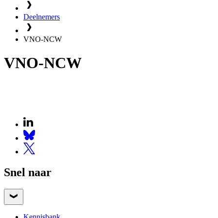
Deelnemers
VNO-NCW
VNO-NCW
Snel naar
Kennisbank