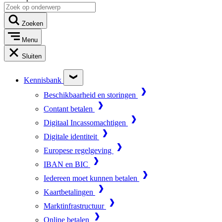
Zoeken
Menu
Sluiten
Kennisbank
Beschikbaarheid en storingen
Contant betalen
Digitaal Incassomachtigen
Digitale identiteit
Europese regelgeving
IBAN en BIC
Iedereen moet kunnen betalen
Kaartbetalingen
Marktinfrastructuur
Online betalen