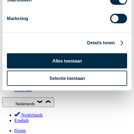
Stakeholderforum
Lidmaatschap
Marketing
Werkgroepen
Deelnemers in het betalingsverkeer
Bestuur
Details tonen
Consultaties
MOB
Alles toestaan
PI-ISAC
NPFF
Selectie toestaan
Begrippenlijst
Over ons
Nederlands
Nederlands
English
Home