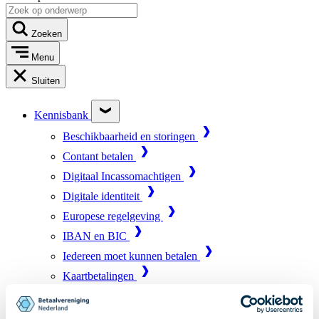
Zoeken
Menu
Sluiten
Kennisbank
Beschikbaarheid en storingen
Contant betalen
Digitaal Incassomachtigen
Digitale identiteit
Europese regelgeving
IBAN en BIC
Iedereen moet kunnen betalen
Kaartbetalingen
Marktinfrastructuur
Online betalen