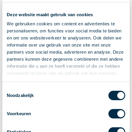
Ontvangen van betalingen
Deze website maakt gebruik van cookies
Onderling betalen
Overboeken
We gebruiken cookies om content en advertenties te
personaliseren, om functies voor social media te bieden
Bijzondere rekeningen en diensten
en om ons websiteverkeer te analyseren. Ook delen we
Standaarden in het betalingsverkeer
informatie over uw gebruik van onze site met onze
Feiten & Cijfers
partners voor social media, adverteren en analyse. Deze
Actueel
partners kunnen deze gegevens combineren met andere
Nieuws
informatie die u aan ze heeft verstrekt of die ze hebben
Betaaljournaal
verzameld op basis van uw gebruik van hun services.
Publicaties
Jaarverslag
Toestemmingsselectie
Noodzakelijk
Roadmap
Jaarcongres 2026
Voorkeuren
Vereniging
Leden
Partners en stakeholders
Statistieken