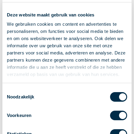
Ontvangen van betalingen
Deze website maakt gebruik van cookies
Onderling betalen
Overboeken
We gebruiken cookies om content en advertenties te
personaliseren, om functies voor social media te bieden
Bijzondere rekeningen en diensten
en om ons websiteverkeer te analyseren. Ook delen we
Standaarden in het betalingsverkeer
informatie over uw gebruik van onze site met onze
Feiten & Cijfers
partners voor social media, adverteren en analyse. Deze
Actueel
partners kunnen deze gegevens combineren met andere
Nieuws
informatie die u aan ze heeft verstrekt of die ze hebben
Betaaljournaal
verzameld op basis van uw gebruik van hun services.
Publicaties
Jaarverslag
Toestemmingsselectie
Noodzakelijk
Roadmap
Jaarcongres 2026
Voorkeuren
Vereniging
Leden
Partners en stakeholders
Statistieken