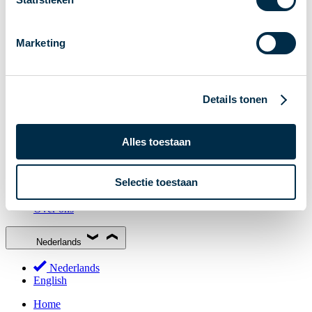
Stakeholderforum
Lidmaatschap
Marketing
Werkgroepen
Deelnemers in het betalingsverkeer
Bestuur
Details tonen
Consultaties
MOB
Alles toestaan
PI-ISAC
NPFF
Selectie toestaan
Begrippenlijst
Over ons
Nederlands
Nederlands
English
Home