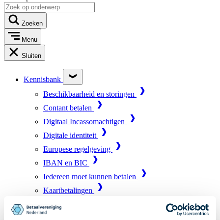
Zoeken
Menu
Sluiten
Kennisbank
Beschikbaarheid en storingen
Contant betalen
Digitaal Incassomachtigen
Digitale identiteit
Europese regelgeving
IBAN en BIC
Iedereen moet kunnen betalen
Kaartbetalingen
Marktinfrastructuur
Online betalen