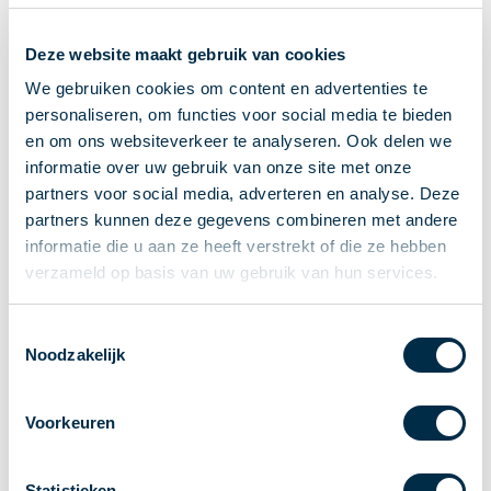
Ontvangen van betalingen
Deze website maakt gebruik van cookies
Onderling betalen
Overboeken
We gebruiken cookies om content en advertenties te
personaliseren, om functies voor social media te bieden
Bijzondere rekeningen en diensten
en om ons websiteverkeer te analyseren. Ook delen we
Standaarden in het betalingsverkeer
informatie over uw gebruik van onze site met onze
Feiten & Cijfers
partners voor social media, adverteren en analyse. Deze
Actueel
partners kunnen deze gegevens combineren met andere
Nieuws
informatie die u aan ze heeft verstrekt of die ze hebben
Betaaljournaal
verzameld op basis van uw gebruik van hun services.
Publicaties
Jaarverslag
Toestemmingsselectie
Noodzakelijk
Roadmap
Jaarcongres 2026
Voorkeuren
Vereniging
Leden
Partners en stakeholders
Statistieken