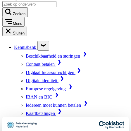
Zoeken
Menu
Sluiten
Kennisbank
Beschikbaarheid en storingen
Contant betalen
Digitaal Incassomachtigen
Digitale identiteit
Europese regelgeving
IBAN en BIC
Iedereen moet kunnen betalen
Kaartbetalingen
Marktinfrastructuur
Online betalen