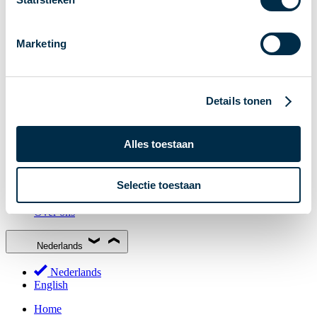
Stakeholderforum
Lidmaatschap
Marketing
Werkgroepen
Deelnemers in het betalingsverkeer
Bestuur
Details tonen
Consultaties
MOB
Alles toestaan
PI-ISAC
NPFF
Selectie toestaan
Begrippenlijst
Over ons
Nederlands
Nederlands
English
Home