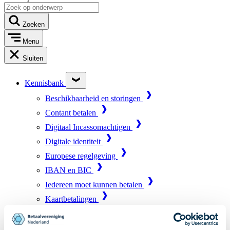
Zoeken
Menu
Sluiten
Kennisbank
Beschikbaarheid en storingen
Contant betalen
Digitaal Incassomachtigen
Digitale identiteit
Europese regelgeving
IBAN en BIC
Iedereen moet kunnen betalen
Kaartbetalingen
Marktinfrastructuur
Online betalen