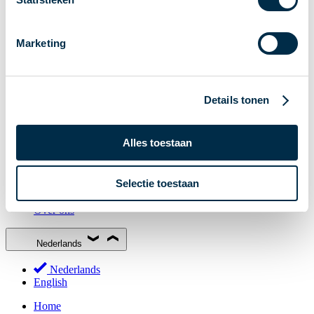
Stakeholderforum
Lidmaatschap
Marketing
Werkgroepen
Deelnemers in het betalingsverkeer
Bestuur
Details tonen
Consultaties
MOB
Alles toestaan
PI-ISAC
NPFF
Selectie toestaan
Begrippenlijst
Over ons
Nederlands
Nederlands
English
Home