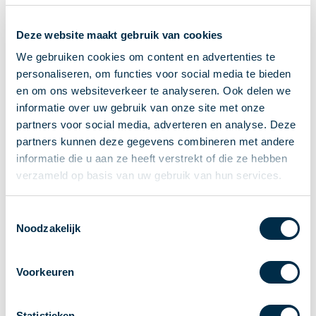
Ontvangen van betalingen
Deze website maakt gebruik van cookies
Onderling betalen
Overboeken
We gebruiken cookies om content en advertenties te
personaliseren, om functies voor social media te bieden
Bijzondere rekeningen en diensten
en om ons websiteverkeer te analyseren. Ook delen we
Standaarden in het betalingsverkeer
informatie over uw gebruik van onze site met onze
Feiten & Cijfers
partners voor social media, adverteren en analyse. Deze
Actueel
partners kunnen deze gegevens combineren met andere
Nieuws
informatie die u aan ze heeft verstrekt of die ze hebben
Betaaljournaal
verzameld op basis van uw gebruik van hun services.
Publicaties
Jaarverslag
Toestemmingsselectie
Noodzakelijk
Roadmap
Jaarcongres 2026
Voorkeuren
Vereniging
Leden
Partners en stakeholders
Statistieken