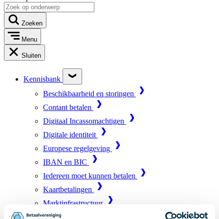
Zoeken
Menu
Sluiten
Kennisbank
Beschikbaarheid en storingen
Contant betalen
Digitaal Incassomachtigen
Digitale identiteit
Europese regelgeving
IBAN en BIC
Iedereen moet kunnen betalen
Kaartbetalingen
Marktinfrastructuur
Online betalen