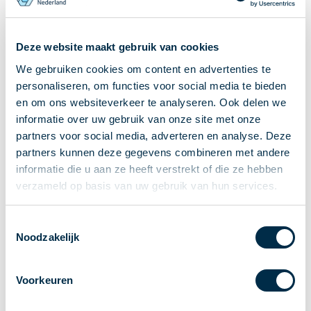
Ontvangen van betalingen
Onderling betalen
Deze website maakt gebruik van cookies
Overboeken
We gebruiken cookies om content en advertenties te
Bijzondere rekeningen en diensten
personaliseren, om functies voor social media te bieden
Standaarden in het betalingsverkeer
en om ons websiteverkeer te analyseren. Ook delen we
Feiten & Cijfers
informatie over uw gebruik van onze site met onze
Actueel
partners voor social media, adverteren en analyse. Deze
Nieuws
partners kunnen deze gegevens combineren met andere
Betaaljournaal
informatie die u aan ze heeft verstrekt of die ze hebben
verzameld op basis van uw gebruik van hun services.
Publicaties
Jaarverslag
Toestemmingsselectie
Roadmap
Noodzakelijk
Jaarcongres 2026
Vereniging
Voorkeuren
Leden
Partners en stakeholders