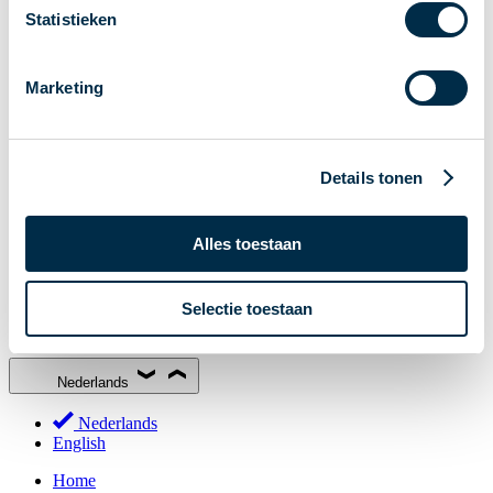
Statistieken
Stakeholderforum
Lidmaatschap
Marketing
Werkgroepen
Deelnemers in het betalingsverkeer
Bestuur
Details tonen
Consultaties
MOB
PI-ISAC
Alles toestaan
NPFF
Selectie toestaan
Begrippenlijst
Over ons
Nederlands
Nederlands
English
Home