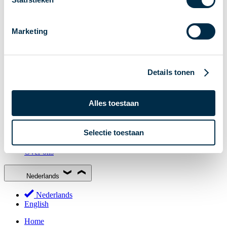
Stakeholderforum
Lidmaatschap
Marketing
Werkgroepen
Deelnemers in het betalingsverkeer
Bestuur
Details tonen
Consultaties
MOB
Alles toestaan
PI-ISAC
NPFF
Selectie toestaan
Begrippenlijst
Over ons
Nederlands
Nederlands
English
Home