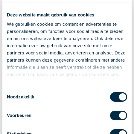
Ontvangen van betalingen
Deze website maakt gebruik van cookies
Onderling betalen
Overboeken
We gebruiken cookies om content en advertenties te
personaliseren, om functies voor social media te bieden
Bijzondere rekeningen en diensten
en om ons websiteverkeer te analyseren. Ook delen we
Standaarden in het betalingsverkeer
informatie over uw gebruik van onze site met onze
Feiten & Cijfers
partners voor social media, adverteren en analyse. Deze
Actueel
partners kunnen deze gegevens combineren met andere
Nieuws
informatie die u aan ze heeft verstrekt of die ze hebben
Betaaljournaal
verzameld op basis van uw gebruik van hun services.
Publicaties
Jaarverslag
Toestemmingsselectie
Noodzakelijk
Roadmap
Jaarcongres 2026
Voorkeuren
Vereniging
Leden
Partners en stakeholders
Statistieken