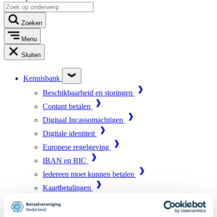
Zoeken
Menu
Sluiten
Kennisbank
Beschikbaarheid en storingen
Contant betalen
Digitaal Incassomachtigen
Digitale identiteit
Europese regelgeving
IBAN en BIC
Iedereen moet kunnen betalen
Kaartbetalingen
Marktinfrastructuur
Online betalen