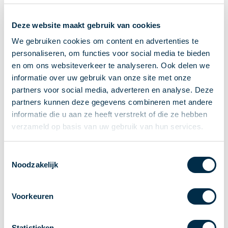
Ontvangen van betalingen
Deze website maakt gebruik van cookies
Onderling betalen
Overboeken
We gebruiken cookies om content en advertenties te
personaliseren, om functies voor social media te bieden
Bijzondere rekeningen en diensten
en om ons websiteverkeer te analyseren. Ook delen we
Standaarden in het betalingsverkeer
informatie over uw gebruik van onze site met onze
Feiten & Cijfers
partners voor social media, adverteren en analyse. Deze
Actueel
partners kunnen deze gegevens combineren met andere
Nieuws
informatie die u aan ze heeft verstrekt of die ze hebben
Betaaljournaal
verzameld op basis van uw gebruik van hun services.
Publicaties
Jaarverslag
Toestemmingsselectie
Noodzakelijk
Roadmap
Jaarcongres 2026
Voorkeuren
Vereniging
Leden
Partners en stakeholders
Statistieken