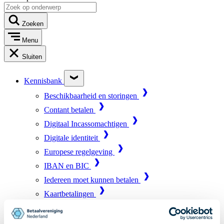
Zoeken
Menu
Sluiten
Kennisbank
Beschikbaarheid en storingen
Contant betalen
Digitaal Incassomachtigen
Digitale identiteit
Europese regelgeving
IBAN en BIC
Iedereen moet kunnen betalen
Kaartbetalingen
Marktinfrastructuur
Online betalen