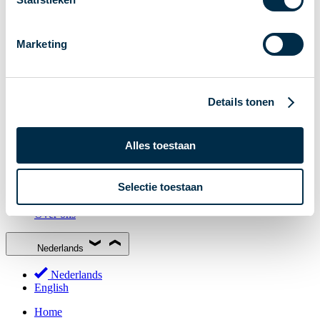
Stakeholderforum
Lidmaatschap
Marketing
Werkgroepen
Deelnemers in het betalingsverkeer
Bestuur
Details tonen
Consultaties
MOB
Alles toestaan
PI-ISAC
NPFF
Selectie toestaan
Begrippenlijst
Over ons
Nederlands
Nederlands
English
Home