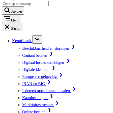
Zoeken
Menu
Sluiten
Kennisbank
Beschikbaarheid en storingen
Contant betalen
Digitaal Incassomachtigen
Digitale identiteit
Europese regelgeving
IBAN en BIC
Iedereen moet kunnen betalen
Kaartbetalingen
Marktinfrastructuur
Online betalen