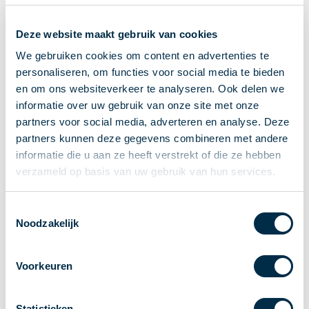
Ontvangen van betalingen
Deze website maakt gebruik van cookies
Onderling betalen
Overboeken
We gebruiken cookies om content en advertenties te
personaliseren, om functies voor social media te bieden
Bijzondere rekeningen en diensten
en om ons websiteverkeer te analyseren. Ook delen we
Standaarden in het betalingsverkeer
informatie over uw gebruik van onze site met onze
Feiten & Cijfers
partners voor social media, adverteren en analyse. Deze
Actueel
partners kunnen deze gegevens combineren met andere
Nieuws
informatie die u aan ze heeft verstrekt of die ze hebben
Betaaljournaal
verzameld op basis van uw gebruik van hun services.
Publicaties
Jaarverslag
Toestemmingsselectie
Noodzakelijk
Roadmap
Jaarcongres 2026
Voorkeuren
Vereniging
Leden
Partners en stakeholders
Statistieken