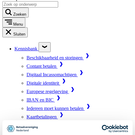
Zoeken
Menu
Sluiten
Kennisbank
Beschikbaarheid en storingen
Contant betalen
Digitaal Incassomachtigen
Digitale identiteit
Europese regelgeving
IBAN en BIC
Iedereen moet kunnen betalen
Kaartbetalingen
Marktinfrastructuur
Online betalen