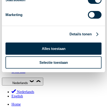
Stakeholderforum
Lidmaatschap
Marketing
Werkgroepen
Deelnemers in het betalingsverkeer
Bestuur
Details tonen
Consultaties
MOB
Alles toestaan
PI-ISAC
NPFF
Selectie toestaan
Begrippenlijst
Over ons
Nederlands
Nederlands
English
Home