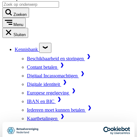
Zoeken
Menu
Sluiten
Kennisbank
Beschikbaarheid en storingen
Contant betalen
Digitaal Incassomachtigen
Digitale identiteit
Europese regelgeving
IBAN en BIC
Iedereen moet kunnen betalen
Kaartbetalingen
Marktinfrastructuur
Online betalen