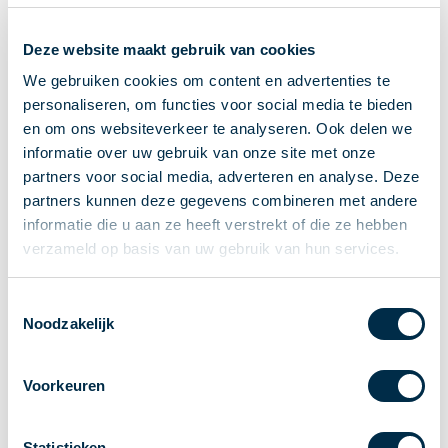
Ontvangen van betalingen
Deze website maakt gebruik van cookies
Onderling betalen
Overboeken
We gebruiken cookies om content en advertenties te
personaliseren, om functies voor social media te bieden
Bijzondere rekeningen en diensten
en om ons websiteverkeer te analyseren. Ook delen we
Standaarden in het betalingsverkeer
informatie over uw gebruik van onze site met onze
Feiten & Cijfers
partners voor social media, adverteren en analyse. Deze
Actueel
partners kunnen deze gegevens combineren met andere
Nieuws
informatie die u aan ze heeft verstrekt of die ze hebben
Betaaljournaal
verzameld op basis van uw gebruik van hun services.
Publicaties
Jaarverslag
Toestemmingsselectie
Noodzakelijk
Roadmap
Jaarcongres 2026
Voorkeuren
Vereniging
Leden
Partners en stakeholders
Statistieken