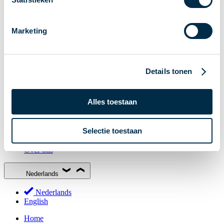
Stakeholderforum
Lidmaatschap
Marketing
Werkgroepen
Deelnemers in het betalingsverkeer
Bestuur
Details tonen
Consultaties
MOB
Alles toestaan
PI-ISAC
NPFF
Selectie toestaan
Begrippenlijst
Over ons
Nederlands
Nederlands
English
Home