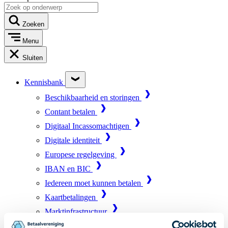
Zoeken
Menu
Sluiten
Kennisbank
Beschikbaarheid en storingen
Contant betalen
Digitaal Incassomachtigen
Digitale identiteit
Europese regelgeving
IBAN en BIC
Iedereen moet kunnen betalen
Kaartbetalingen
Marktinfrastructuur
Online betalen