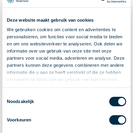
Ontvangen van betalingen
Onderling betalen
Deze website maakt gebruik van cookies
Overboeken
We gebruiken cookies om content en advertenties te
Bijzondere rekeningen en diensten
personaliseren, om functies voor social media te bieden
Standaarden in het betalingsverkeer
en om ons websiteverkeer te analyseren. Ook delen we
Feiten & Cijfers
informatie over uw gebruik van onze site met onze
Actueel
partners voor social media, adverteren en analyse. Deze
Nieuws
partners kunnen deze gegevens combineren met andere
Betaaljournaal
informatie die u aan ze heeft verstrekt of die ze hebben
verzameld op basis van uw gebruik van hun services.
Publicaties
Jaarverslag
Toestemmingsselectie
Roadmap
Noodzakelijk
Jaarcongres 2026
Vereniging
Voorkeuren
Leden
Partners en stakeholders