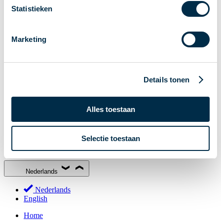
Statistieken
Stakeholderforum
Lidmaatschap
Marketing
Werkgroepen
Deelnemers in het betalingsverkeer
Bestuur
Details tonen
Consultaties
MOB
PI-ISAC
Alles toestaan
NPFF
Selectie toestaan
Begrippenlijst
Over ons
Nederlands
Nederlands
English
Home