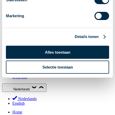
Stakeholderforum
Lidmaatschap
Marketing
Werkgroepen
Deelnemers in het betalingsverkeer
Bestuur
Details tonen
Consultaties
MOB
Alles toestaan
PI-ISAC
NPFF
Selectie toestaan
Begrippenlijst
Over ons
Nederlands
Nederlands
English
Home