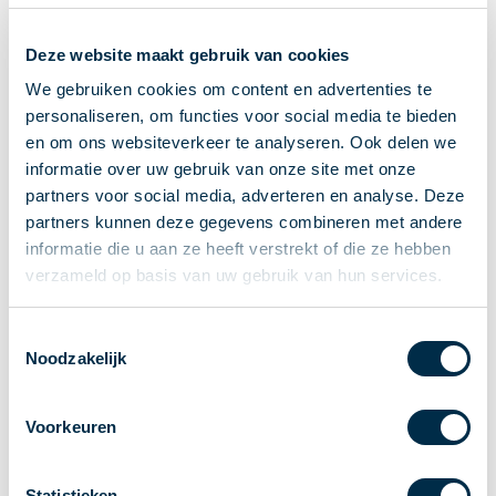
Ontvangen van betalingen
Deze website maakt gebruik van cookies
Onderling betalen
Overboeken
We gebruiken cookies om content en advertenties te
personaliseren, om functies voor social media te bieden
Bijzondere rekeningen en diensten
en om ons websiteverkeer te analyseren. Ook delen we
Standaarden in het betalingsverkeer
informatie over uw gebruik van onze site met onze
Feiten & Cijfers
partners voor social media, adverteren en analyse. Deze
Actueel
partners kunnen deze gegevens combineren met andere
Nieuws
informatie die u aan ze heeft verstrekt of die ze hebben
Betaaljournaal
verzameld op basis van uw gebruik van hun services.
Publicaties
Jaarverslag
Toestemmingsselectie
Noodzakelijk
Roadmap
Jaarcongres 2026
Voorkeuren
Vereniging
Leden
Partners en stakeholders
Statistieken