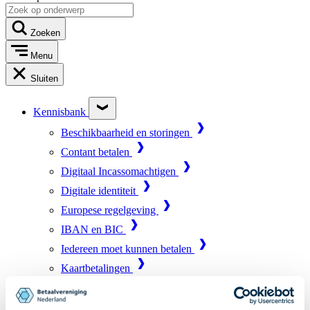
Zoeken
Menu
Sluiten
Kennisbank
Beschikbaarheid en storingen
Contant betalen
Digitaal Incassomachtigen
Digitale identiteit
Europese regelgeving
IBAN en BIC
Iedereen moet kunnen betalen
Kaartbetalingen
Marktinfrastructuur
Online betalen