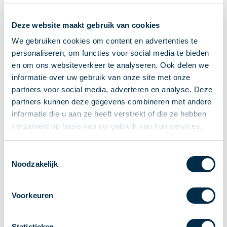
Ontvangen van betalingen
Deze website maakt gebruik van cookies
Onderling betalen
Overboeken
We gebruiken cookies om content en advertenties te
personaliseren, om functies voor social media te bieden
Bijzondere rekeningen en diensten
en om ons websiteverkeer te analyseren. Ook delen we
Standaarden in het betalingsverkeer
informatie over uw gebruik van onze site met onze
Feiten & Cijfers
partners voor social media, adverteren en analyse. Deze
Actueel
partners kunnen deze gegevens combineren met andere
Nieuws
informatie die u aan ze heeft verstrekt of die ze hebben
Betaaljournaal
verzameld op basis van uw gebruik van hun services.
Publicaties
Jaarverslag
Toestemmingsselectie
Noodzakelijk
Roadmap
Jaarcongres 2026
Voorkeuren
Vereniging
Leden
Partners en stakeholders
Statistieken