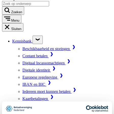
Zoeken
Menu
Sluiten
Kennisbank
Beschikbaarheid en storingen
Contant betalen
Digitaal Incassomachtigen
Digitale identiteit
Europese regelgeving
IBAN en BIC
Iedereen moet kunnen betalen
Kaartbetalingen
Marktinfrastructuur
Online betalen