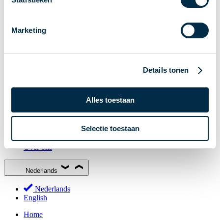
Stakeholderforum
Lidmaatschap
Marketing
Werkgroepen
Deelnemers in het betalingsverkeer
Bestuur
Details tonen
Consultaties
MOB
Alles toestaan
PI-ISAC
NPFF
Selectie toestaan
Begrippenlijst
Over ons
Nederlands
Nederlands
English
Home