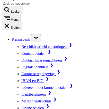
Zoeken
Menu
Sluiten
Kennisbank
Beschikbaarheid en storingen
Contant betalen
Digitaal Incassomachtigen
Digitale identiteit
Europese regelgeving
IBAN en BIC
Iedereen moet kunnen betalen
Kaartbetalingen
Marktinfrastructuur
Online betalen