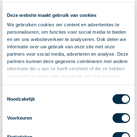
Ontvangen van betalingen
Deze website maakt gebruik van cookies
Onderling betalen
Overboeken
We gebruiken cookies om content en advertenties te
personaliseren, om functies voor social media te bieden
Bijzondere rekeningen en diensten
en om ons websiteverkeer te analyseren. Ook delen we
Standaarden in het betalingsverkeer
informatie over uw gebruik van onze site met onze
Feiten & Cijfers
partners voor social media, adverteren en analyse. Deze
Actueel
partners kunnen deze gegevens combineren met andere
Nieuws
informatie die u aan ze heeft verstrekt of die ze hebben
Betaaljournaal
verzameld op basis van uw gebruik van hun services.
Publicaties
Jaarverslag
Toestemmingsselectie
Noodzakelijk
Roadmap
Jaarcongres 2026
Voorkeuren
Vereniging
Leden
Partners en stakeholders
Statistieken