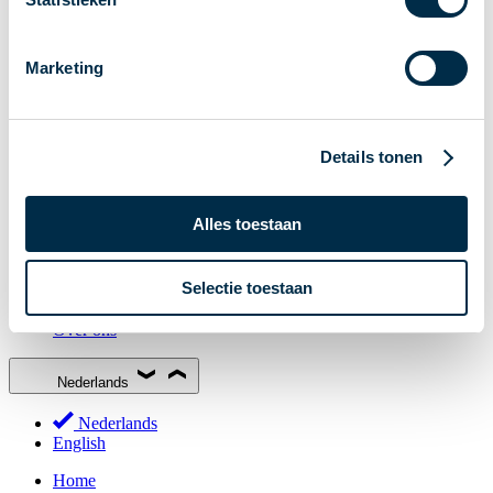
Stakeholderforum
Lidmaatschap
Marketing
Werkgroepen
Deelnemers in het betalingsverkeer
Bestuur
Details tonen
Consultaties
MOB
Alles toestaan
PI-ISAC
NPFF
Selectie toestaan
Begrippenlijst
Over ons
Nederlands
Nederlands
English
Home