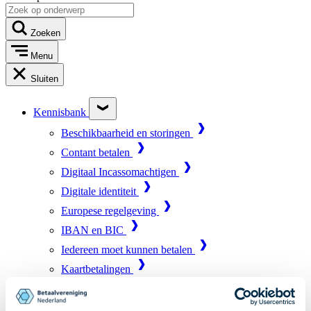
Zoeken
Menu
Sluiten
Kennisbank
Beschikbaarheid en storingen
Contant betalen
Digitaal Incassomachtigen
Digitale identiteit
Europese regelgeving
IBAN en BIC
Iedereen moet kunnen betalen
Kaartbetalingen
Marktinfrastructuur
Online betalen