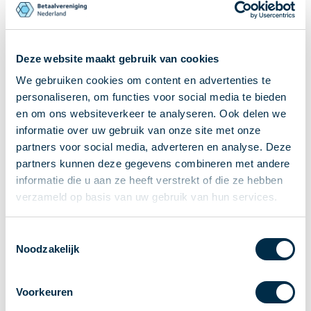
Ontvangen van betalingen
Onderling betalen
Overboeken
Deze website maakt gebruik van cookies
Bijzondere rekeningen en diensten
We gebruiken cookies om content en advertenties te
Standaarden in het betalingsverkeer
personaliseren, om functies voor social media te bieden
Feiten & Cijfers
en om ons websiteverkeer te analyseren. Ook delen we
Actueel
informatie over uw gebruik van onze site met onze
partners voor social media, adverteren en analyse. Deze
Nieuws
partners kunnen deze gegevens combineren met andere
Betaaljournaal
informatie die u aan ze heeft verstrekt of die ze hebben
Publicaties
verzameld op basis van uw gebruik van hun services.
Jaarverslag
Roadmap
Toestemmingsselectie
Jaarcongres 2026
Noodzakelijk
Vereniging
Leden
Voorkeuren
Partners en stakeholders