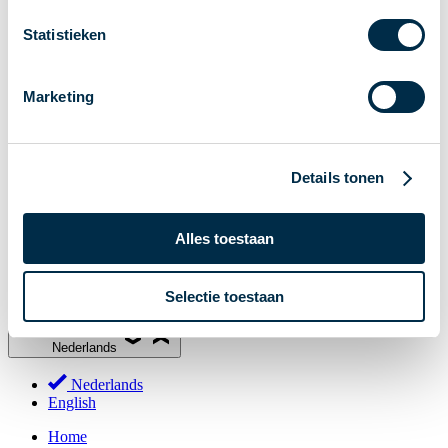
Stakeholderforum
Statistieken
Lidmaatschap
Werkgroepen
Marketing
Deelnemers in het betalingsverkeer
Bestuur
Consultaties
Details tonen
MOB
PI-ISAC
Alles toestaan
NPFF
Begrippenlijst
Selectie toestaan
Over ons
Nederlands
Nederlands
English
Home