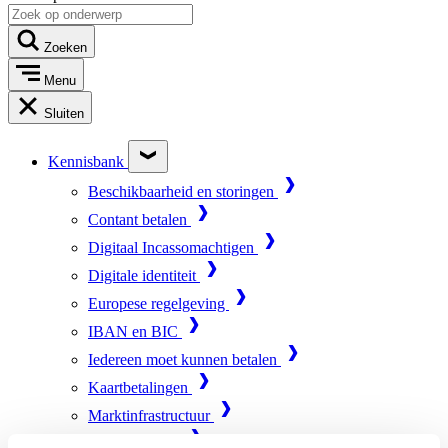
Zoeken
Menu
Sluiten
Kennisbank
Beschikbaarheid en storingen
Contant betalen
Digitaal Incassomachtigen
Digitale identiteit
Europese regelgeving
IBAN en BIC
Iedereen moet kunnen betalen
Kaartbetalingen
Marktinfrastructuur
Online betalen