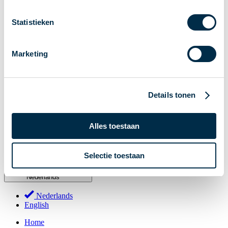
Stakeholderforum
Statistieken
Lidmaatschap
Werkgroepen
Marketing
Deelnemers in het betalingsverkeer
Bestuur
Consultaties
Details tonen
MOB
PI-ISAC
Alles toestaan
NPFF
Begrippenlijst
Over ons
Selectie toestaan
Nederlands
Nederlands
English
Home