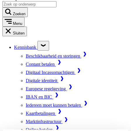
Zoeken
Menu
Sluiten
Kennisbank
Beschikbaarheid en storingen
Contant betalen
Digitaal Incassomachtigen
Digitale identiteit
Europese regelgeving
IBAN en BIC
Iedereen moet kunnen betalen
Kaartbetalingen
Marktinfrastructuur
Online betalen