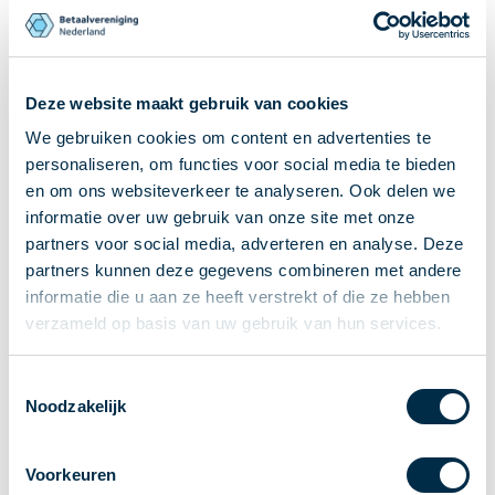
Ontvangen van betalingen
Onderling betalen
Overboeken
Deze website maakt gebruik van cookies
Bijzondere rekeningen en diensten
We gebruiken cookies om content en advertenties te
Standaarden in het betalingsverkeer
personaliseren, om functies voor social media te bieden
Feiten & Cijfers
en om ons websiteverkeer te analyseren. Ook delen we
Actueel
informatie over uw gebruik van onze site met onze
Nieuws
partners voor social media, adverteren en analyse. Deze
Betaaljournaal
partners kunnen deze gegevens combineren met andere
informatie die u aan ze heeft verstrekt of die ze hebben
Publicaties
verzameld op basis van uw gebruik van hun services.
Jaarverslag
Roadmap
Toestemmingsselectie
Jaarcongres 2026
Noodzakelijk
Vereniging
Leden
Voorkeuren
Partners en stakeholders