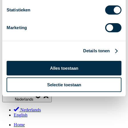
Stakeholderforum
Statistieken
Lidmaatschap
Werkgroepen
Marketing
Deelnemers in het betalingsverkeer
Bestuur
Consultaties
Details tonen
MOB
PI-ISAC
Alles toestaan
NPFF
Begrippenlijst
Selectie toestaan
Over ons
Nederlands
Nederlands
English
Home