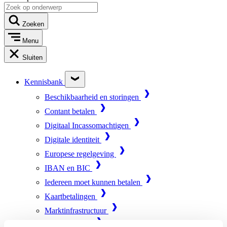
Zoeken
Menu
Sluiten
Kennisbank
Beschikbaarheid en storingen
Contant betalen
Digitaal Incassomachtigen
Digitale identiteit
Europese regelgeving
IBAN en BIC
Iedereen moet kunnen betalen
Kaartbetalingen
Marktinfrastructuur
Online betalen