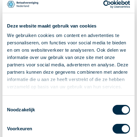
Ontvangen van betalingen
Onderling betalen
Overboeken
Deze website maakt gebruik van cookies
Bijzondere rekeningen en diensten
We gebruiken cookies om content en advertenties te
Standaarden in het betalingsverkeer
personaliseren, om functies voor social media te bieden
Feiten & Cijfers
en om ons websiteverkeer te analyseren. Ook delen we
Actueel
informatie over uw gebruik van onze site met onze
partners voor social media, adverteren en analyse. Deze
Nieuws
partners kunnen deze gegevens combineren met andere
Betaaljournaal
informatie die u aan ze heeft verstrekt of die ze hebben
Publicaties
verzameld op basis van uw gebruik van hun services.
Jaarverslag
Roadmap
Toestemmingsselectie
Jaarcongres 2026
Noodzakelijk
Vereniging
Leden
Voorkeuren
Partners en stakeholders