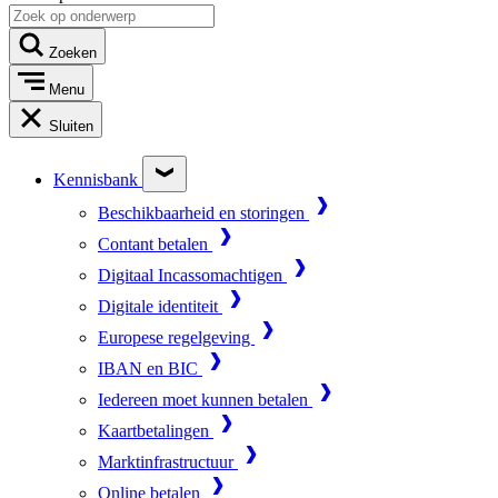
Zoeken
Menu
Sluiten
Kennisbank
Beschikbaarheid en storingen
Contant betalen
Digitaal Incassomachtigen
Digitale identiteit
Europese regelgeving
IBAN en BIC
Iedereen moet kunnen betalen
Kaartbetalingen
Marktinfrastructuur
Online betalen