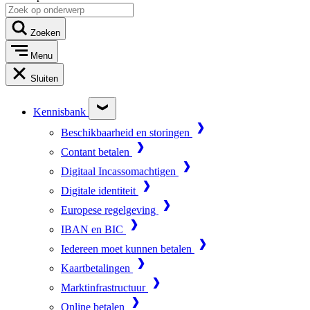
Zoeken
Menu
Sluiten
Kennisbank
Beschikbaarheid en storingen
Contant betalen
Digitaal Incassomachtigen
Digitale identiteit
Europese regelgeving
IBAN en BIC
Iedereen moet kunnen betalen
Kaartbetalingen
Marktinfrastructuur
Online betalen