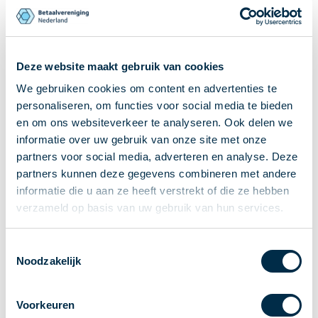
Ontvangen van betalingen
Onderling betalen
Overboeken
Deze website maakt gebruik van cookies
Bijzondere rekeningen en diensten
We gebruiken cookies om content en advertenties te
Standaarden in het betalingsverkeer
personaliseren, om functies voor social media te bieden
Feiten & Cijfers
en om ons websiteverkeer te analyseren. Ook delen we
Actueel
informatie over uw gebruik van onze site met onze
Nieuws
partners voor social media, adverteren en analyse. Deze
Betaaljournaal
partners kunnen deze gegevens combineren met andere
informatie die u aan ze heeft verstrekt of die ze hebben
Publicaties
verzameld op basis van uw gebruik van hun services.
Jaarverslag
Roadmap
Toestemmingsselectie
Jaarcongres 2026
Noodzakelijk
Vereniging
Leden
Voorkeuren
Partners en stakeholders