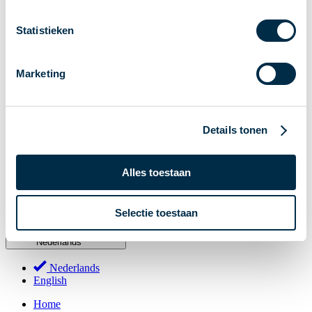
Stakeholderforum
Statistieken
Lidmaatschap
Werkgroepen
Marketing
Deelnemers in het betalingsverkeer
Bestuur
Consultaties
Details tonen
MOB
PI-ISAC
Alles toestaan
NPFF
Begrippenlijst
Over ons
Selectie toestaan
Nederlands
Nederlands
English
Home