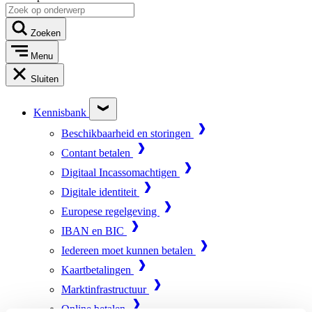
Zoeken
Menu
Sluiten
Kennisbank
Beschikbaarheid en storingen
Contant betalen
Digitaal Incassomachtigen
Digitale identiteit
Europese regelgeving
IBAN en BIC
Iedereen moet kunnen betalen
Kaartbetalingen
Marktinfrastructuur
Online betalen