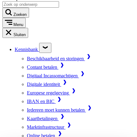
Zoeken
Menu
Sluiten
Kennisbank
Beschikbaarheid en storingen
Contant betalen
Digitaal Incassomachtigen
Digitale identiteit
Europese regelgeving
IBAN en BIC
Iedereen moet kunnen betalen
Kaartbetalingen
Marktinfrastructuur
Online betalen