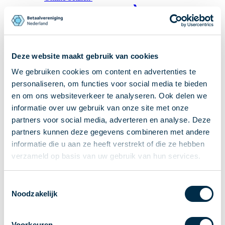
Ontvangen van betalingen
Onderling betalen
Overboeken
Bijzondere rekeningen en diensten
Deze website maakt gebruik van cookies
Standaarden in het betalingsverkeer
We gebruiken cookies om content en advertenties te
Feiten & Cijfers
personaliseren, om functies voor social media te bieden
Actueel
en om ons websiteverkeer te analyseren. Ook delen we
informatie over uw gebruik van onze site met onze
Nieuws
partners voor social media, adverteren en analyse. Deze
Betaaljournaal
partners kunnen deze gegevens combineren met andere
Publicaties
informatie die u aan ze heeft verstrekt of die ze hebben
Jaarverslag
verzameld op basis van uw gebruik van hun services.
Roadmap
Jaarcongres 2026
Toestemmingsselectie
Noodzakelijk
Vereniging
Leden
Partners en stakeholders
Voorkeuren