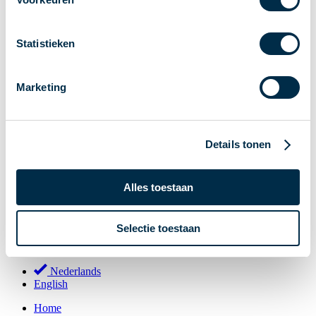
Stakeholderforum
Lidmaatschap
Statistieken
Werkgroepen
Deelnemers in het betalingsverkeer
Marketing
Bestuur
Consultaties
MOB
Details tonen
PI-ISAC
NPFF
Alles toestaan
Begrippenlijst
Over ons
Selectie toestaan
Nederlands
Nederlands
English
Home