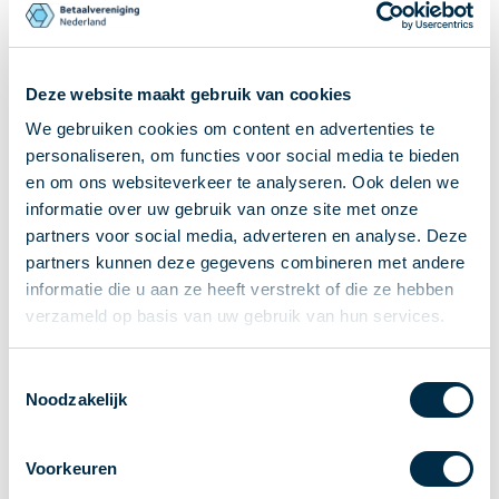
Ontvangen van betalingen
Onderling betalen
Overboeken
Deze website maakt gebruik van cookies
Bijzondere rekeningen en diensten
We gebruiken cookies om content en advertenties te
Standaarden in het betalingsverkeer
personaliseren, om functies voor social media te bieden
Feiten & Cijfers
en om ons websiteverkeer te analyseren. Ook delen we
Actueel
informatie over uw gebruik van onze site met onze
partners voor social media, adverteren en analyse. Deze
Nieuws
partners kunnen deze gegevens combineren met andere
Betaaljournaal
informatie die u aan ze heeft verstrekt of die ze hebben
Publicaties
verzameld op basis van uw gebruik van hun services.
Jaarverslag
Roadmap
Toestemmingsselectie
Jaarcongres 2026
Noodzakelijk
Vereniging
Leden
Voorkeuren
Partners en stakeholders