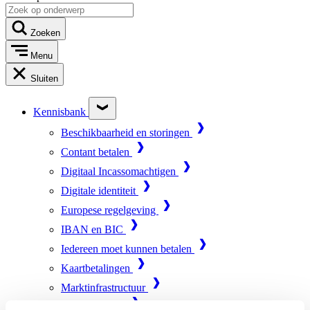
Zoeken
Menu
Sluiten
Kennisbank
Beschikbaarheid en storingen
Contant betalen
Digitaal Incassomachtigen
Digitale identiteit
Europese regelgeving
IBAN en BIC
Iedereen moet kunnen betalen
Kaartbetalingen
Marktinfrastructuur
Online betalen