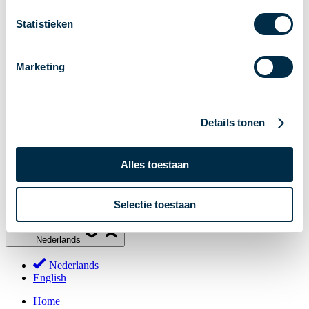
Stakeholderforum
Statistieken
Lidmaatschap
Werkgroepen
Marketing
Deelnemers in het betalingsverkeer
Bestuur
Consultaties
Details tonen
MOB
PI-ISAC
Alles toestaan
NPFF
Begrippenlijst
Selectie toestaan
Over ons
Nederlands
Nederlands
English
Home