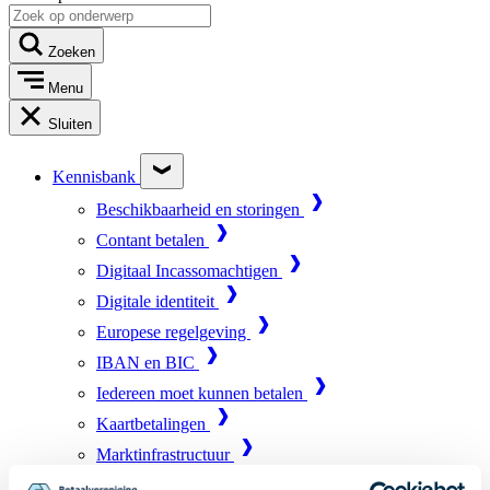
Zoeken
Menu
Sluiten
Kennisbank
Beschikbaarheid en storingen
Contant betalen
Digitaal Incassomachtigen
Digitale identiteit
Europese regelgeving
IBAN en BIC
Iedereen moet kunnen betalen
Kaartbetalingen
Marktinfrastructuur
Online betalen