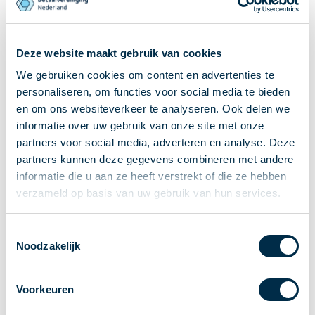
Ontvangen van betalingen
Onderling betalen
Deze website maakt gebruik van cookies
Overboeken
We gebruiken cookies om content en advertenties te
Bijzondere rekeningen en diensten
personaliseren, om functies voor social media te bieden
Standaarden in het betalingsverkeer
Feiten & Cijfers
en om ons websiteverkeer te analyseren. Ook delen we
informatie over uw gebruik van onze site met onze
Actueel
partners voor social media, adverteren en analyse. Deze
Nieuws
partners kunnen deze gegevens combineren met andere
Betaaljournaal
informatie die u aan ze heeft verstrekt of die ze hebben
Publicaties
verzameld op basis van uw gebruik van hun services.
Jaarverslag
Roadmap
Toestemmingsselectie
Noodzakelijk
Jaarcongres 2026
Vereniging
Voorkeuren
Leden
Partners en stakeholders