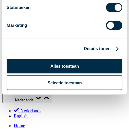
Stakeholderforum
Statistieken
Lidmaatschap
Werkgroepen
Marketing
Deelnemers in het betalingsverkeer
Bestuur
Consultaties
Details tonen
MOB
PI-ISAC
Alles toestaan
NPFF
Begrippenlijst
Selectie toestaan
Over ons
Nederlands
Nederlands
English
Home