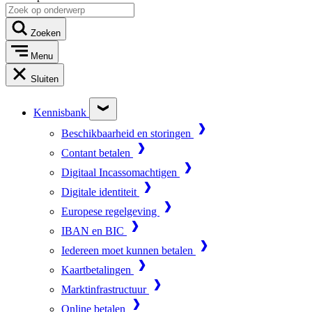
Zoeken
Menu
Sluiten
Kennisbank
Beschikbaarheid en storingen
Contant betalen
Digitaal Incassomachtigen
Digitale identiteit
Europese regelgeving
IBAN en BIC
Iedereen moet kunnen betalen
Kaartbetalingen
Marktinfrastructuur
Online betalen