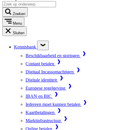
Zoeken
Menu
Sluiten
Kennisbank
Beschikbaarheid en storingen
Contant betalen
Digitaal Incassomachtigen
Digitale identiteit
Europese regelgeving
IBAN en BIC
Iedereen moet kunnen betalen
Kaartbetalingen
Marktinfrastructuur
Online betalen