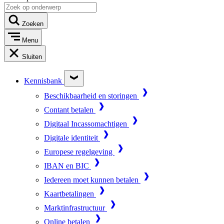
Zoeken
Menu
Sluiten
Kennisbank
Beschikbaarheid en storingen
Contant betalen
Digitaal Incassomachtigen
Digitale identiteit
Europese regelgeving
IBAN en BIC
Iedereen moet kunnen betalen
Kaartbetalingen
Marktinfrastructuur
Online betalen